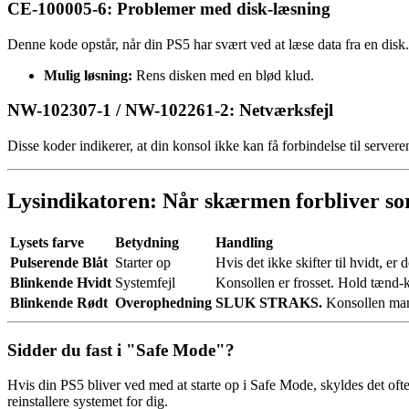
CE-100005-6: Problemer med disk-læsning
Denne kode opstår, når din PS5 har svært ved at læse data fra en disk.
Mulig løsning:
Rens disken med en blød klud.
NW-102307-1 / NW-102261-2: Netværksfejl
Disse koder indikerer, at din konsol ikke kan få forbindelse til serveren
Lysindikatoren: Når skærmen forbliver so
Lysets farve
Betydning
Handling
Pulserende Blåt
Starter op
Hvis det ikke skifter til hvidt, er
Blinkende Hvidt
Systemfejl
Konsollen er frosset. Hold tænd-
Blinkende Rødt
Overophedning
SLUK STRAKS.
Konsollen mang
Sidder du fast i "Safe Mode"?
Hvis din PS5 bliver ved med at starte op i Safe Mode, skyldes det of
reinstallere systemet for dig.