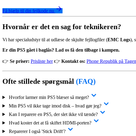
Få hjælp til din fejlkode nu
Hvornår er det en sag for teknikeren?
Vi har specialudstyr til at udlæse de skjulte fejllogfiler (
EMC Logs
), 
Er din PS5 gået i baglås? Lad os få den tilbage i kampen.
👉
Se priser:
Prisliste her
👉
Kontakt os:
Phone Republik på Tagen
Ofte stillede spørgsmål
(FAQ)
Hvorfor larmer min PS5 blæser så meget?
Min PS5 vil ikke tage imod disk – hvad gør jeg?
Kan I reparere en PS5, der slet ikke vil tænde?
Hvad koster det at få skiftet HDMI-porten?
Reparerer I også 'Stick Drift'?