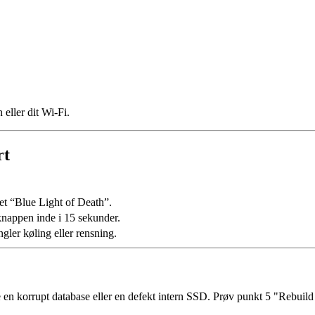
 eller dit Wi-Fi.
rt
 det “Blue Light of Death”.
knappen inde i 15 sekunder.
ler køling eller rensning.
te en korrupt database eller en defekt intern SSD. Prøv punkt 5 "Rebuil