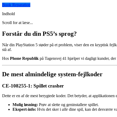
Book Reparation
Indhold
Scroll for at læse...
Forstår du din PS5’s sprog?
Når din PlayStation 5 støder på et problem, viser den en kryptisk fejl
stå af.
Hos
Phone Republik
på Tagensvej 41 hjælper vi dagligt kunder, der e
De mest almindelige system-fejlkoder
CE-108255-1: Spillet crasher
Dette er en af de mest berygtede koder. Det betyder, at applikationen el
Mulig løsning:
Prøv at slette og geninstallere spillet.
Ekspert-info:
Hvis det sker i
alle
dine spil, kan det desværre v