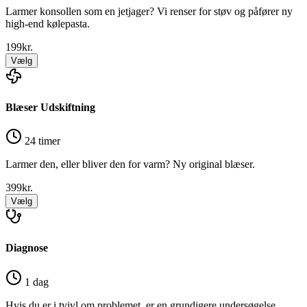
Larmer konsollen som en jetjager? Vi renser for støv og påfører ny
high-end kølepasta.
199
kr.
Vælg
Blæser Udskiftning
24 timer
Larmer den, eller bliver den for varm? Ny original blæser.
399
kr.
Vælg
Diagnose
1 dag
Hvis du er i tvivl om problemet, er en grundigere undersøgelse