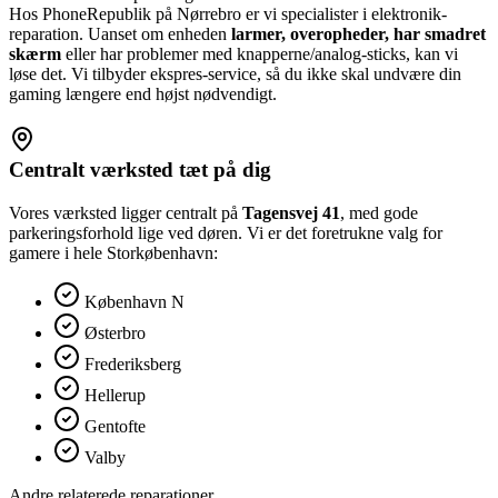
Hos PhoneRepublik på Nørrebro er vi specialister i elektronik-
reparation. Uanset om enheden
larmer, overopheder, har smadret
skærm
eller har problemer med knapperne/analog-sticks, kan vi
løse det. Vi tilbyder ekspres-service, så du ikke skal undvære din
gaming længere end højst nødvendigt.
Centralt værksted tæt på dig
Vores værksted ligger centralt på
Tagensvej 41
, med gode
parkeringsforhold lige ved døren. Vi er det foretrukne valg for
gamere i hele Storkøbenhavn:
København N
Østerbro
Frederiksberg
Hellerup
Gentofte
Valby
Andre relaterede reparationer