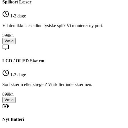
Spilkort Læser
1-2 dage
Vil den ikke læse dine fysiske spil? Vi monterer ny port.
599
kr.
Vælg
LCD / OLED Skærm
1-2 dage
Sort skærm eller streger? Vi skifter inderskærmen.
899
kr.
Vælg
Nyt Batteri