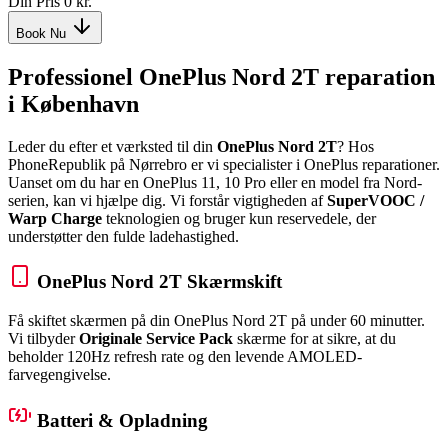
Din Pris
0 kr.
Book Nu
Professionel OnePlus Nord 2T reparation
i København
Leder du efter et værksted til din
OnePlus Nord 2T
? Hos
PhoneRepublik på Nørrebro er vi specialister i OnePlus reparationer.
Uanset om du har en OnePlus 11, 10 Pro eller en model fra Nord-
serien, kan vi hjælpe dig. Vi forstår vigtigheden af
SuperVOOC /
Warp Charge
teknologien og bruger kun reservedele, der
understøtter den fulde ladehastighed.
OnePlus Nord 2T Skærmskift
Få skiftet skærmen på din OnePlus Nord 2T på under 60 minutter.
Vi tilbyder
Originale Service Pack
skærme for at sikre, at du
beholder 120Hz refresh rate og den levende AMOLED-
farvegengivelse.
Batteri & Opladning