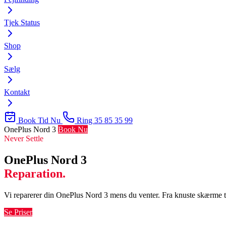
Tjek Status
Shop
Sælg
Kontakt
Book Tid Nu
Ring 35 85 35 99
OnePlus Nord 3
Book Nu
Never Settle
OnePlus Nord 3
Reparation.
Vi reparerer din OnePlus Nord 3 mens du venter. Fra knuste skærme til
Se Priser