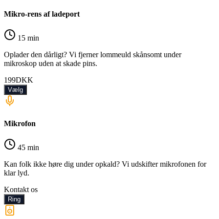
Mikro-rens af ladeport
15 min
Oplader den dårligt? Vi fjerner lommeuld skånsomt under
mikroskop uden at skade pins.
199
DKK
Vælg
Mikrofon
45 min
Kan folk ikke høre dig under opkald? Vi udskifter mikrofonen for
klar lyd.
Kontakt os
Ring