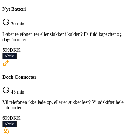
Nyt Batteri
30 min
Løber telefonen tør eller slukker i kulden? Få fuld kapacitet og
dagsform igen.
599
DKK
Vælg
Dock Connector
45 min
Vil telefonen ikke lade op, eller er stikket løst? Vi udskifter hele
ladeporten.
699
DKK
Vælg