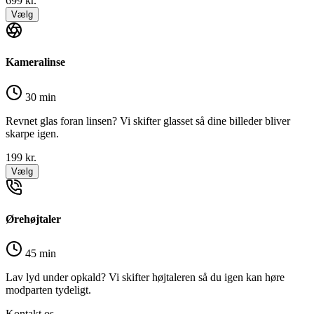
699
kr.
Vælg
Kameralinse
30 min
Revnet glas foran linsen? Vi skifter glasset så dine billeder bliver
skarpe igen.
199
kr.
Vælg
Ørehøjtaler
45 min
Lav lyd under opkald? Vi skifter højtaleren så du igen kan høre
modparten tydeligt.
Kontakt os