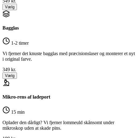
549
kr.
Vælg
Bagglas
1-2 timer
Vi fjerner det knuste bagglas med præcisionslaser og monterer et nyt
i original farve.
349
kr.
Vælg
Mikro-rens af ladeport
15 min
Oplader den dårligt? Vi fjerner lommeuld skånsomt under
mikroskop uden at skade pins.