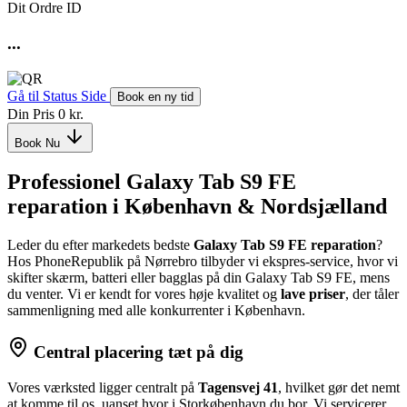
Dit Ordre ID
...
Gå til Status Side
Book en ny tid
Din Pris
0 kr.
Book Nu
Professionel Galaxy Tab S9 FE
reparation i København & Nordsjælland
Leder du efter markedets bedste
Galaxy Tab S9 FE reparation
?
Hos PhoneRepublik på Nørrebro tilbyder vi ekspres-service, hvor vi
skifter skærm, batteri eller bagglas på din Galaxy Tab S9 FE, mens
du venter. Vi er kendt for vores høje kvalitet og
lave priser
, der tåler
sammenligning med alle konkurrenter i København.
Central placering tæt på dig
Vores værksted ligger centralt på
Tagensvej 41
, hvilket gør det nemt
at komme til os, uanset hvor i Storkøbenhavn du bor. Vi servicerer