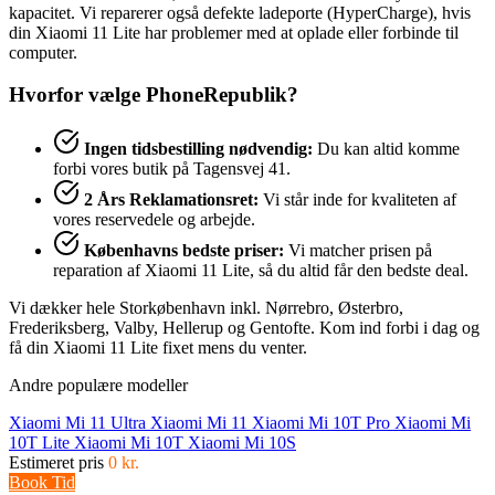
kapacitet. Vi reparerer også defekte ladeporte (HyperCharge), hvis
din Xiaomi 11 Lite har problemer med at oplade eller forbinde til
computer.
Hvorfor vælge PhoneRepublik?
Ingen tidsbestilling nødvendig:
Du kan altid komme
forbi vores butik på Tagensvej 41.
2 Års Reklamationsret:
Vi står inde for kvaliteten af
vores reservedele og arbejde.
Københavns bedste priser:
Vi matcher prisen på
reparation af Xiaomi 11 Lite, så du altid får den bedste deal.
Vi dækker hele Storkøbenhavn inkl. Nørrebro, Østerbro,
Frederiksberg, Valby, Hellerup og Gentofte. Kom ind forbi i dag og
få din Xiaomi 11 Lite fixet mens du venter.
Andre populære modeller
Xiaomi Mi 11 Ultra
Xiaomi Mi 11
Xiaomi Mi 10T Pro
Xiaomi Mi
10T Lite
Xiaomi Mi 10T
Xiaomi Mi 10S
Estimeret pris
0 kr.
Book Tid