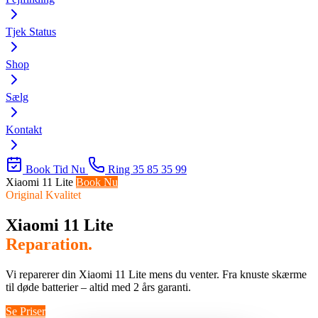
Tjek Status
Shop
Sælg
Kontakt
Book Tid Nu
Ring 35 85 35 99
Xiaomi 11 Lite
Book Nu
Original Kvalitet
Xiaomi 11 Lite
Reparation.
Vi reparerer din Xiaomi 11 Lite mens du venter. Fra knuste skærme
til døde batterier – altid med 2 års garanti.
Se Priser