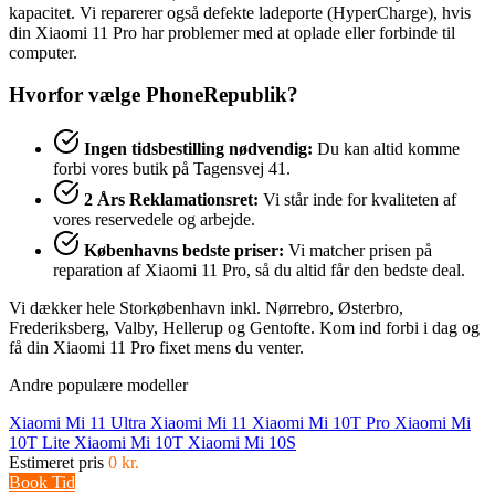
kapacitet. Vi reparerer også defekte ladeporte (HyperCharge), hvis
din Xiaomi 11 Pro har problemer med at oplade eller forbinde til
computer.
Hvorfor vælge PhoneRepublik?
Ingen tidsbestilling nødvendig:
Du kan altid komme
forbi vores butik på Tagensvej 41.
2 Års Reklamationsret:
Vi står inde for kvaliteten af
vores reservedele og arbejde.
Københavns bedste priser:
Vi matcher prisen på
reparation af Xiaomi 11 Pro, så du altid får den bedste deal.
Vi dækker hele Storkøbenhavn inkl. Nørrebro, Østerbro,
Frederiksberg, Valby, Hellerup og Gentofte. Kom ind forbi i dag og
få din Xiaomi 11 Pro fixet mens du venter.
Andre populære modeller
Xiaomi Mi 11 Ultra
Xiaomi Mi 11
Xiaomi Mi 10T Pro
Xiaomi Mi
10T Lite
Xiaomi Mi 10T
Xiaomi Mi 10S
Estimeret pris
0 kr.
Book Tid