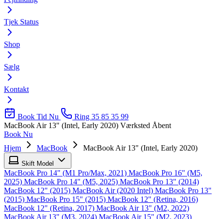
Tjek Status
Shop
Sælg
Kontakt
Book Tid Nu
Ring 35 85 35 99
MacBook Air 13" (Intel, Early 2020)
Værksted Åbent
Book Nu
Hjem
MacBook
MacBook Air 13" (Intel, Early 2020)
Skift Model
MacBook Pro 14" (M1 Pro/Max, 2021)
MacBook Pro 16" (M5,
2025)
MacBook Pro 14" (M5, 2025)
MacBook Pro 13" (2014)
MacBook 12" (2015)
MacBook Air (2020 Intel)
MacBook Pro 13"
(2015)
MacBook Pro 15" (2015)
MacBook 12" (Retina, 2016)
MacBook 12" (Retina, 2017)
MacBook Air 13" (M2, 2022)
MacBook Air 13" (M3, 2024)
MacBook Air 15" (M2, 2023)