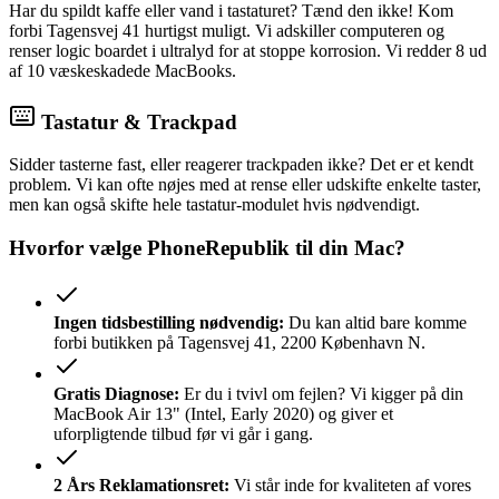
Har du spildt kaffe eller vand i tastaturet? Tænd den ikke! Kom
forbi Tagensvej 41 hurtigst muligt. Vi adskiller computeren og
renser logic boardet i ultralyd for at stoppe korrosion. Vi redder 8 ud
af 10 væskeskadede MacBooks.
Tastatur & Trackpad
Sidder tasterne fast, eller reagerer trackpaden ikke? Det er et kendt
problem. Vi kan ofte nøjes med at rense eller udskifte enkelte taster,
men kan også skifte hele tastatur-modulet hvis nødvendigt.
Hvorfor vælge PhoneRepublik til din Mac?
Ingen tidsbestilling nødvendig:
Du kan altid bare komme
forbi butikken på Tagensvej 41, 2200 København N.
Gratis Diagnose:
Er du i tvivl om fejlen? Vi kigger på din
MacBook Air 13" (Intel, Early 2020) og giver et
uforpligtende tilbud før vi går i gang.
2 Års Reklamationsret:
Vi står inde for kvaliteten af vores