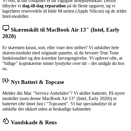
Vi ved, at din computer er dit vigtigste arbejdsredskab. Derfor
tilbyder vi
dag-til-dag reparation
på de fleste opgaver, og vi
lagerfører reservedele til både M-serien (Apple Silicon) og de ældre
Intel-modeller.
Skærmskift til MacBook Air 13" (Intel, Early
2020)
Er skærmen knust, sort, eller viser den striber? Vi udskifter hele
skærm-modulet med originale paneler, så du bevarer True Tone
funktionalitet og den korrekte farvegengivelse. Vi oplever ofte, at
"billige" kopiskærme mister lysstyrke over tid – det undgår du hos
os.
Nyt Batteri & Topcase
Melder din Mac "Service Anbefales"? Vi skifter batteriet. På nyere
modeller (som denne MacBook Air 13" (Intel, Early 2020)) er
batteriet ofte limet fast i "Topcasen". Vi har specialudstyr til at
udskifte det sikkert uden at beskadige kabinettet.
Vandskade & Rens