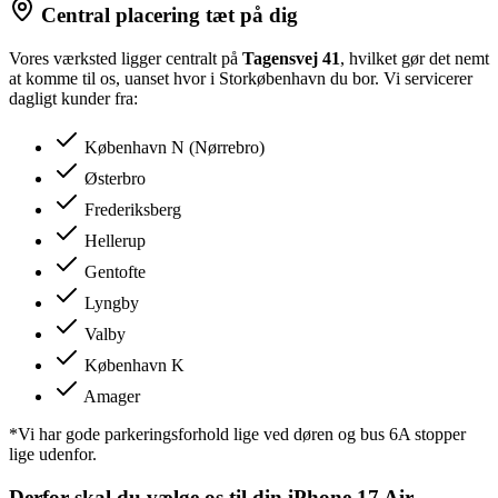
Central placering tæt på dig
Vores værksted ligger centralt på
Tagensvej 41
, hvilket gør det nemt
at komme til os, uanset hvor i Storkøbenhavn du bor. Vi servicerer
dagligt kunder fra:
København N (Nørrebro)
Østerbro
Frederiksberg
Hellerup
Gentofte
Lyngby
Valby
København K
Amager
*Vi har gode parkeringsforhold lige ved døren og bus 6A stopper
lige udenfor.
Derfor skal du vælge os til din iPhone 17 Air