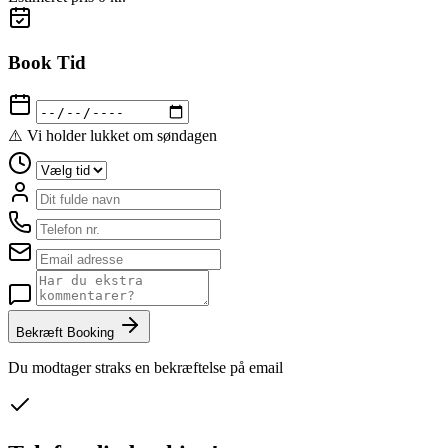
Book Tid
⚠️ Vi holder lukket om søndagen
Bekræft Booking
Du modtager straks en bekræftelse på email