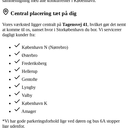
sammenligning med alle konkurrenter i København.
Central placering tæt på dig
Vores værksted ligger centralt på
Tagensvej 41
, hvilket gør det nemt
at komme til os, uanset hvor i Storkøbenhavn du bor. Vi servicerer
dagligt kunder fra:
København N (Nørrebro)
Østerbro
Frederiksberg
Hellerup
Gentofte
Lyngby
Valby
København K
Amager
*Vi har gode parkeringsforhold lige ved døren og bus 6A stopper
lige udenfor.